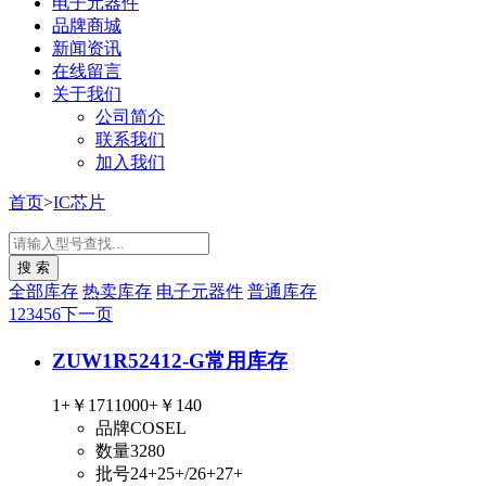
电子元器件
品牌商城
新闻资讯
在线留言
关于我们
公司简介
联系我们
加入我们
首页
>
IC芯片
全部库存
热卖库存
电子元器件
普通库存
1
2
3
4
5
6
下一页
ZUW1R52412-G
常用库存
1+
￥171
1000+
￥140
品牌
COSEL
数量
3280
批号
24+25+/26+27+