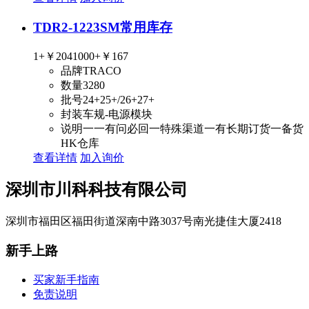
TDR2-1223SM
常用库存
1+
￥204
1000+
￥167
品牌
TRACO
数量
3280
批号
24+25+/26+27+
封装
车规-电源模块
说明
一一有问必回一特殊渠道一有长期订货一备货
HK仓库
查看详情
加入询价
深圳市川科科技有限公司
深圳市福田区福田街道深南中路3037号南光捷佳大厦2418
新手上路
买家新手指南
免责说明