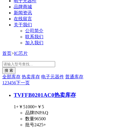
电子元器件
品牌商城
新闻资讯
在线留言
关于我们
公司简介
联系我们
加入我们
首页
>
IC芯片
全部库存
热卖库存
电子元器件
普通库存
1
2
3
4
5
6
下一页
TVFFB0201AC0
热卖库存
1+
￥5
1000+
￥5
品牌
INPAQ
数量
96500
批号
2425+