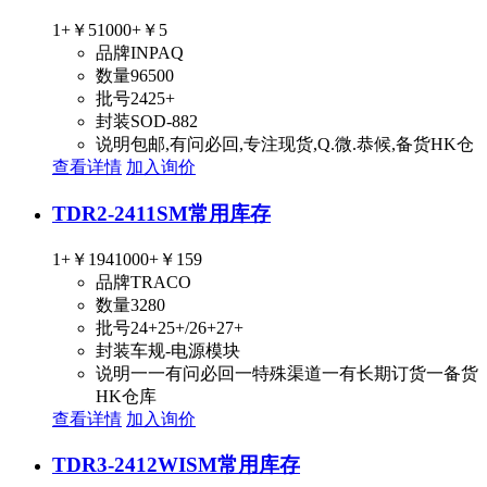
1+
￥5
1000+
￥5
品牌
INPAQ
数量
96500
批号
2425+
封装
SOD-882
说明
包邮,有问必回,专注现货,Q.微.恭候,备货HK仓
查看详情
加入询价
TDR2-2411SM
常用库存
1+
￥194
1000+
￥159
品牌
TRACO
数量
3280
批号
24+25+/26+27+
封装
车规-电源模块
说明
一一有问必回一特殊渠道一有长期订货一备货
HK仓库
查看详情
加入询价
TDR3-2412WISM
常用库存